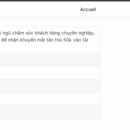
Accueil
 Đội ngũ chăm sóc khách hàng chuyên nghiệp,
y để nhận khuyến mãi tân thủ 50k vào tài