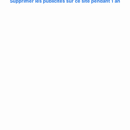
Supprimer les publicités sur ce site pendant 1 an