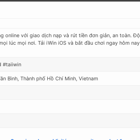
ng online với giao dịch nạp và rút tiền đơn giản, an toàn.
mọi lúc mọi nơi. Tải iWin iOS và bắt đầu chơi ngay hôm na
 #taiiwin
Tân Bình, Thành phố Hồ Chí Minh, Vietnam